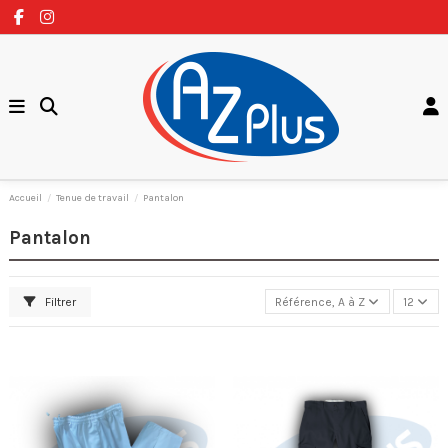
Accueil
Tenue de travail
Pantalon
Pantalon
Filtrer
Référence, A à Z
12