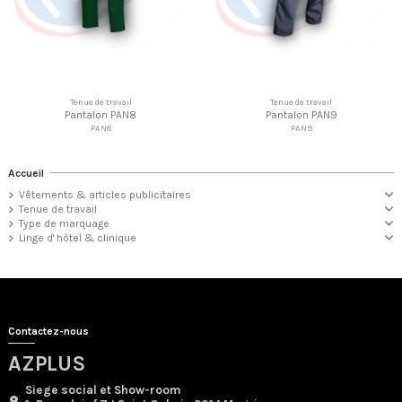
Tenue de travail
Tenue de travail
Pantalon PAN8
Pantalon PAN9
PAN8
PAN9
Accueil
Vêtements & articles publicitaires
Tenue de travail
Type de marquage
Linge d' hôtel & clinique
Contactez-nous
AZPLUS
Siege social et Show-room