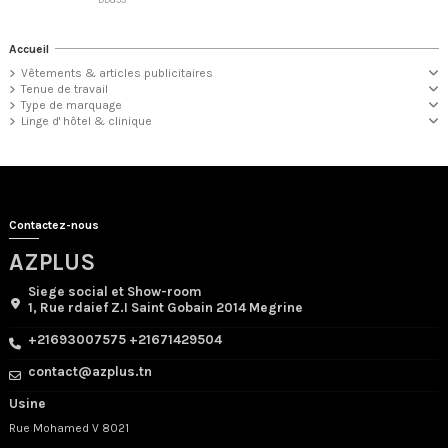
Accueil
Vêtements & articles publicitaires
Tenue de travail
Type de marquage
Linge d' hôtel & clinique
Contactez-nous
AZPLUS
Siege social et Show-room
1, Rue rdaief Z.I Saint Gobain 2014 Megrine
+21693007575 +21671429504
contact@azplus.tn
Usine
Rue Mohamed V 8021