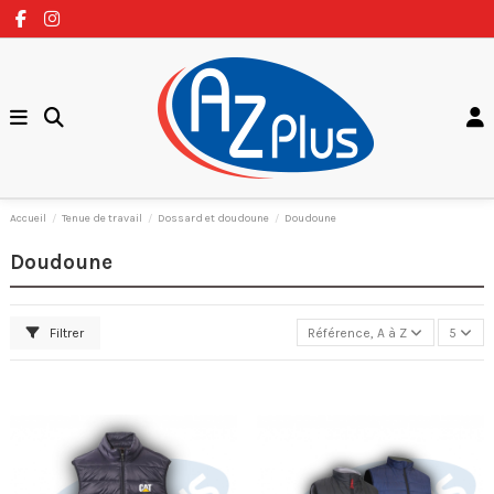
Accueil
Tenue de travail
Dossard et doudoune
Doudoune
Doudoune
Filtrer
Référence, A à Z
5