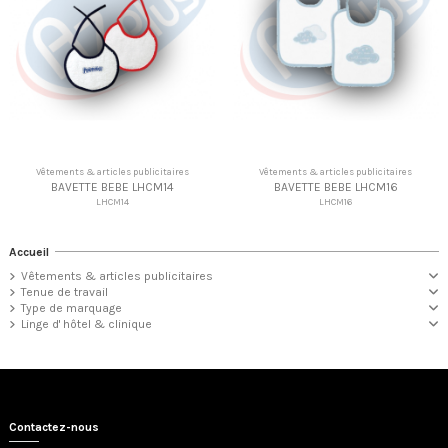
Vêtements & articles publicitaires
Vêtements & articles publicitaires
BAVETTE BEBE LHCM14
BAVETTE BEBE LHCM16
LHCM14
LHCM16
Accueil
Vêtements & articles publicitaires
Tenue de travail
Type de marquage
Linge d' hôtel & clinique
Contactez-nous