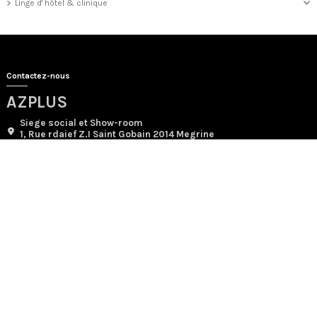
Linge d' hôtel & clinique
Contactez-nous
AZPLUS
Siege social et Show-room
1, Rue rdaief Z.I Saint Gobain 2014 Megrine
+21693007575 +21671429504
contact@azplus.tn
Usine
Rue Mohamed V 8021
Béni khalled
Nous suivre