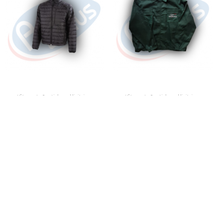
Vêtements & articles publicitaires
Vêtements & articles publicitaires
Doudoune DDG33
Veste DDG4
DDG33
DDG4