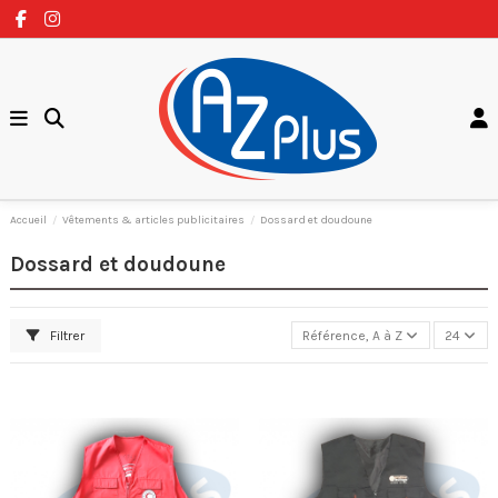
Accueil
Vêtements & articles publicitaires
Dossard et doudoune
Dossard et doudoune
Filtrer
Référence, A à Z
24