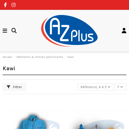
Accueil
Vêtements & articles publicitaires
Kawi
Kawi
Filtrer
Référence, A à Z
7