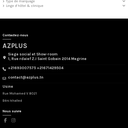
Type de marquage
Linge d' hôtel & clinique
Contactez-nous
AZPLUS
Siege social et Show-room
1, Rue rdaief Z.I Saint Gobain 2014 Megrine
+21693007575 +21671429504
contact@azplus.tn
Usine
Rue Mohamed V 8021
Béni khalled
Nous suivre