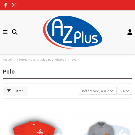
Accueil
Vêtements & articles publicitaires
Polo
Polo
Filtrer
Référence, A à Z
24