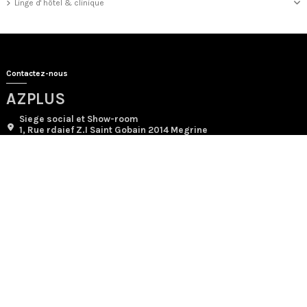
Linge d' hôtel & clinique
Contactez-nous
AZPLUS
Siege social et Show-room
1, Rue rdaief Z.I Saint Gobain 2014 Megrine
+21693007575 +21671429504
contact@azplus.tn
Usine
Rue Mohamed V 8021
Béni khalled
Nous suivre