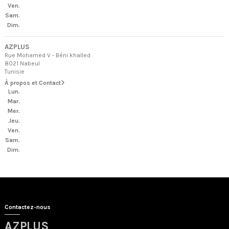
Ven.
Sam.
Dim.
AZPLUS
Rue Mohamed V - Béni khalled
8021 Nabeul
Tunisie
À propos et Contact
Lun.
Mar.
Mer.
Jeu.
Ven.
Sam.
Dim.
Contactez-nous
AZPLUS