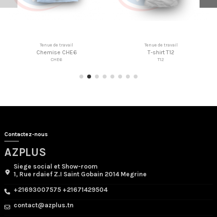
 travail
Tenue de travail
Tenue de tra
rt T12
Polo P9
Veste DD
12
P9
DDG28
Contactez-nous
AZPLUS
Siege social et Show-room
1, Rue rdaief Z.I Saint Gobain 2014 Megrine
+21693007575 +21671429504
contact@azplus.tn