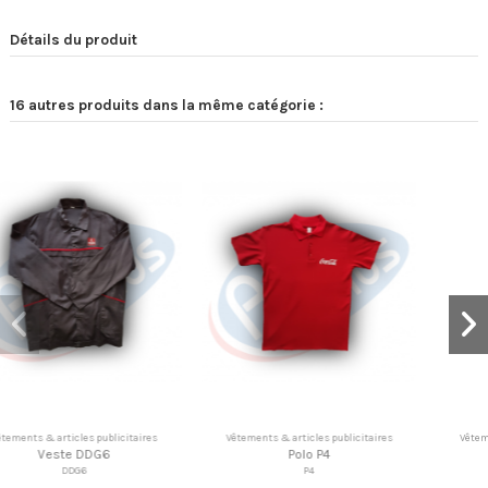
Détails du produit
16 autres produits dans la même catégorie :
& articles publicitaires
Vêtements & articles publicitaires
Vêtements & ar
Polo P4
Casquette C6
K
P4
C6