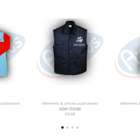
Vêtements & articles publicitaires
Vêtements & articles pub
Tablier DT4
Kawi K2
DT4
K2