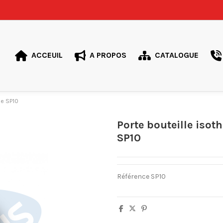
ACCEUIL
A PROPOS
CATALOGUE
me SP10
Porte bouteille isot
SP10
Référence
SP10