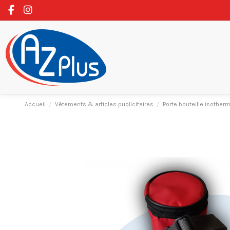
Accueil
Vêtements & articles publicitaires
Porte bouteille isother