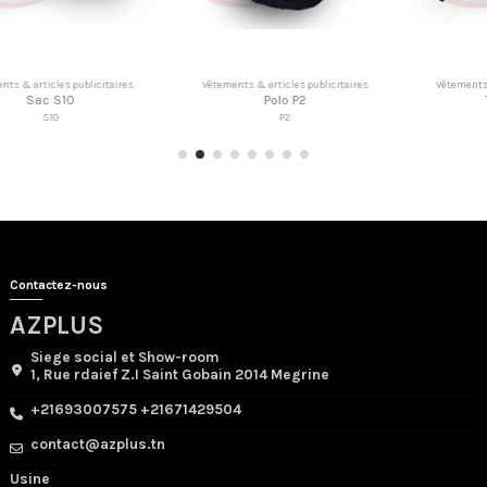
ticles publicitaires
Vêtements & articles publicitaires
Vêtements & artic
olo P2
Tablier DT9
Sac isoth
P2
DT9
SP
Contactez-nous
AZPLUS
Siege social et Show-room
1, Rue rdaief Z.I Saint Gobain 2014 Megrine
+21693007575 +21671429504
contact@azplus.tn
Usine