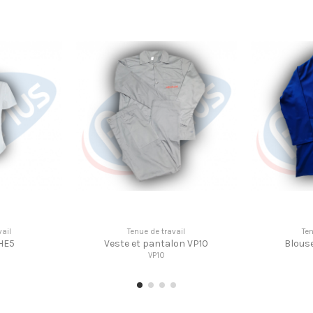
Tenue de travail
Tenue de travai
T-shirt T11
Blouse de travail
T11
BT23