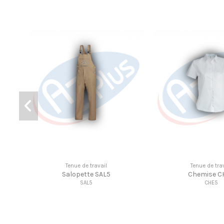
Tenue de travail
Tenue de travail
Polo P7
T-shirt T14
P7
T14